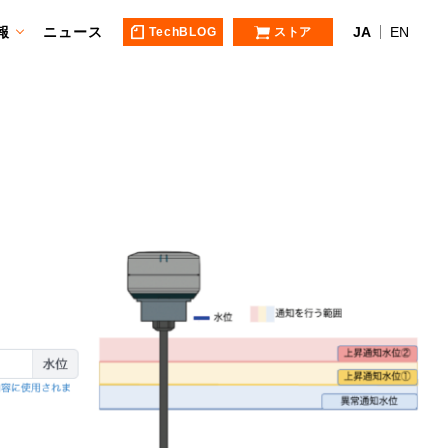
報
ニュース
JA
EN
TechBLOG
ストア