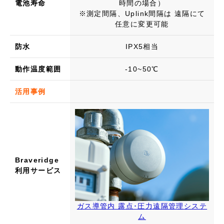
電池寿命
時間の場合）
※測定間隔、Uplink間隔は 遠隔にて
任意に変更可能
防水
IPX5相当
動作温度範囲
-10~50℃
活用事例
Braveridge
利用サービス
ガス導管内 露点･圧力遠隔管理システ
ム