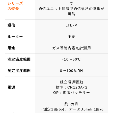
シリーズ
て
の特長
通信ユニット組替で通信規格の選択が
可能
通信
LTE-M
ルーター
不要
用途
ガス導管内露点計測用
測定温度範囲
-10〜50℃
測定湿度範囲
0〜100％RH
独立電源駆動
電源
標準：​CR123A×2
OP：拡張バッテリー
約6カ月
（測定1回/5分、データUplink 1回/6