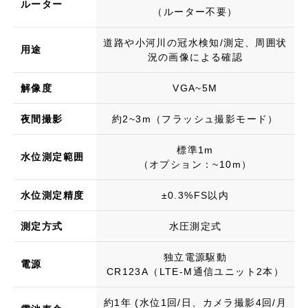
ルーター
（ルーター不要）
道路や小河川の冠水検知/測定、周囲状
用途
況の画像による確認
解像度
VGA~5M
夜間撮影
約2~3m（フラッシュ撮影モード）
標準1m
水位測定範囲
（オプション：~10m）
水位測定精度
±0.3%FS以内
測定方式
水圧測定式
独立電源駆動
電源
​CR123A（LTE-M通信ユニット2本）
約1年 (水位1回/日、カメラ撮影4回/月