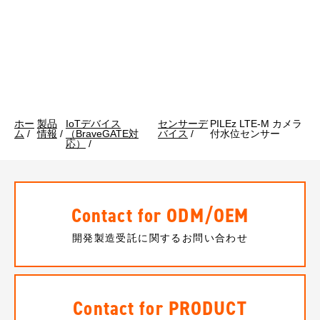
ホー
製品
IoTデバイス
センサーデ
PILEz LTE-M カメラ
ム
/
情報
/
（BraveGATE対
バイス
/
付水位センサー
応）
/
Contact for ODM/OEM
開発製造受託に関するお問い合わせ
Contact for PRODUCT