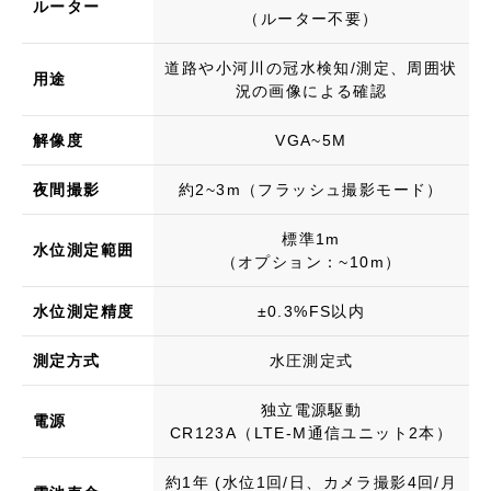
ルーター
（ルーター不要）
道路や小河川の冠水検知/測定、周囲状
用途
況の画像による確認
解像度
VGA~5M
夜間撮影
約2~3m（フラッシュ撮影モード）
標準1m
水位測定範囲
（オプション：~10m）
水位測定精度
±0.3%FS以内
測定方式
水圧測定式
独立電源駆動
電源
​CR123A（LTE-M通信ユニット2本）
約1年 (水位1回/日、カメラ撮影4回/月