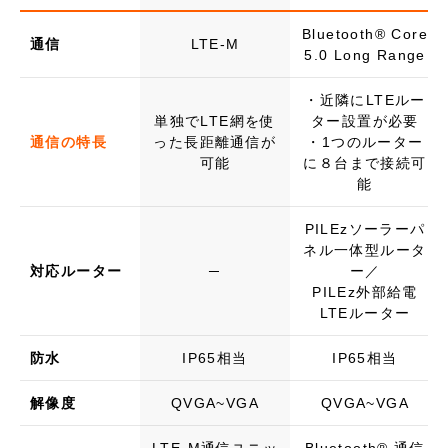
Bluetooth® Core
通信
LTE-M
5.0 Long Range
・近隣にLTEルー
単独でLTE網を使
ター設置が必要
通信の特長
った長距離通信が
・1つのルーター
可能
に８台まで接続可
能
PILEzソーラーパ
ネル一体型ルータ
対応ルーター
─
ー／
PILEz外部給電
LTEルーター
防水
IP65相当
IP65相当
解像度
QVGA~VGA
QVGA~VGA
LTE-M通信ユニッ
Bluetooth® 通信