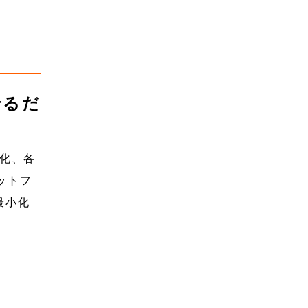
せるだ
ト化、各
ットフ
最小化