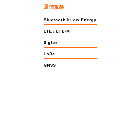
通信規格
Bluetooth® Low Energy
LTE / LTE-M
Sigfox
LoRa
GNSS