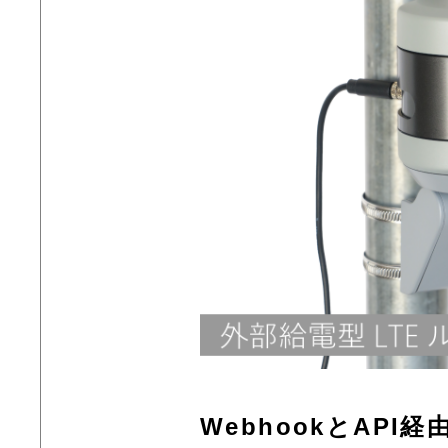
WebhookとAP