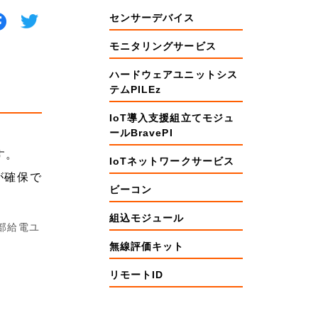
センサーデバイス
モニタリングサービス
ハードウェアユニットシス
テムPILEz
IoT導入支援組立てモジュ
ールBravePI
す。
IoTネットワークサービス
源が確保で
ビーコン
組込モジュール
部給電ユ
無線評価キット
リモートID